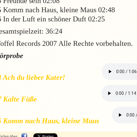
4 Freunde sein 02:08
5 Komm nach Haus, kleine Maus 02:48
 In der Luft ein schöner Duft 02:25
esamtspielzeit: 36:24
offel Records 2007 Alle Rechte vorbehalten.
örprobe
3 Ach du lieber Kater!
07 Kalte Füße
5 Komm nach Haus, kleine Maus
Teilen über: