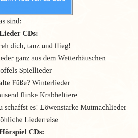
s sind:
 Lieder CDs:
eh dich, tanz und flieg!
ieder ganz aus dem Wetterhäuschen
ffels Spiellieder
alte Füße? Winterlieder
ausend flinke Krabbeltiere
u schaffst es! Löwenstarke Mutmachlieder
öhliche Liederreise
 Hörspiel CDs: