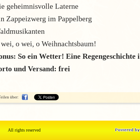
ie geheimnisvolle Laterne
in Zappeizwerg im Pappelberg
aldmusikanten
 wei, o wei, o Weihnachtsbaum!
onus: So ein Wetter! Eine Regengeschichte 
orto und Versand: frei
Teilen über:
All rights reserved