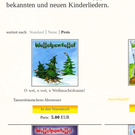
bekannten und neuen Kinderliedern.
sortiert nach:
Standard
Name
Preis
O wei, o wei, o Weihnachtsbaum!
Ausverkauft!
Tannenbäumchens Abenteuer
In den Warenkorb
5.00
EUR
Preis: